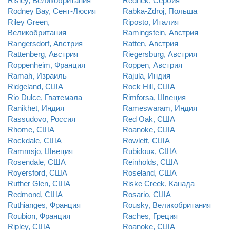
Risley, Великобритания
Rednek, Сербия
Rodney Bay, Сент-Люсия
Rabka-Zdroj, Польша
Riley Green,
Riposto, Италия
Великобритания
Ramingstein, Австрия
Rangersdorf, Австрия
Ratten, Австрия
Rattenberg, Австрия
Riegersburg, Австрия
Roppenheim, Франция
Roppen, Австрия
Ramah, Израиль
Rajula, Индия
Ridgeland, США
Rock Hill, США
Rio Dulce, Гватемала
Rimforsa, Швеция
Ranikhet, Индия
Rameswaram, Индия
Rassudovo, Россия
Red Oak, США
Rhome, США
Roanoke, США
Rockdale, США
Rowlett, США
Rammsjo, Швеция
Rubidoux, США
Rosendale, США
Reinholds, США
Royersford, США
Roseland, США
Ruther Glen, США
Riske Creek, Канада
Redmond, США
Rosario, США
Ruthianges, Франция
Rousky, Великобритания
Roubion, Франция
Raches, Греция
Ripley, США
Roanoke, США