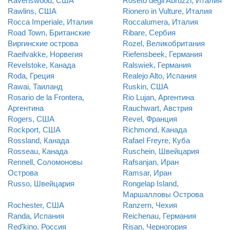
Ravenswood, США
Roseto degli Abruzzi, Италия
Rawlins, США
Rionero in Vulture, Италия
Rocca Imperiale, Италия
Roccalumera, Италия
Road Town, Британские
Ribare, Сербия
Виргинские острова
Rozel, Великобритания
Raeifvakke, Норвегия
Riefensbeek, Германия
Revelstoke, Канада
Ralswiek, Германия
Roda, Греция
Realejo Alto, Испания
Rawai, Таиланд
Ruskin, США
Rosario de la Frontera,
Rio Lujan, Аргентина
Аргентина
Rauchwart, Австрия
Rogers, США
Revel, Франция
Rockport, США
Richmond, Канада
Rossland, Канада
Rafael Freyre, Куба
Rosseau, Канада
Ruschein, Швейцария
Rennell, Соломоновы
Rafsanjan, Иран
Острова
Ramsar, Иран
Russo, Швейцария
Rongelap Island,
Маршалловы Острова
Rochester, США
Ranzern, Чехия
Randa, Испания
Reichenau, Германия
Red'kino, Россия
Risan, Черногория