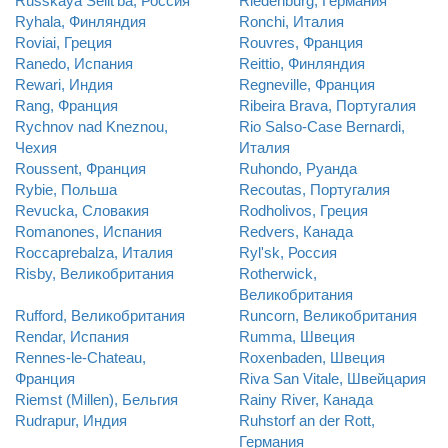
Russkaya Selit'ba, Россия
Riedenburg, Германия
Ryhala, Финляндия
Ronchi, Италия
Roviai, Греция
Rouvres, Франция
Ranedo, Испания
Reittio, Финляндия
Rewari, Индия
Regneville, Франция
Rang, Франция
Ribeira Brava, Португалия
Rychnov nad Kneznou,
Rio Salso-Case Bernardi,
Чехия
Италия
Roussent, Франция
Ruhondo, Руанда
Rybie, Польша
Recoutas, Португалия
Revucka, Словакия
Rodholivos, Греция
Romanones, Испания
Redvers, Канада
Roccaprebalza, Италия
Ryl'sk, Россия
Risby, Великобритания
Rotherwick,
Великобритания
Rufford, Великобритания
Runcorn, Великобритания
Rendar, Испания
Rumma, Швеция
Rennes-le-Chateau,
Roxenbaden, Швеция
Франция
Riva San Vitale, Швейцария
Riemst (Millen), Бельгия
Rainy River, Канада
Rudrapur, Индия
Ruhstorf an der Rott,
Германия