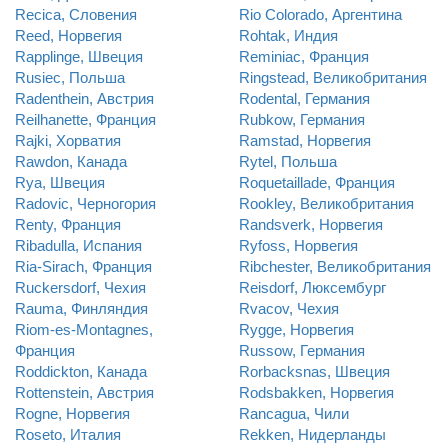
Recica, Словения
Rio Colorado, Аргентина
Reed, Норвегия
Rohtak, Индия
Rapplinge, Швеция
Reminiac, Франция
Rusiec, Польша
Ringstead, Великобритания
Radenthein, Австрия
Rodental, Германия
Reilhanette, Франция
Rubkow, Германия
Rajki, Хорватия
Ramstad, Норвегия
Rawdon, Канада
Rytel, Польша
Rya, Швеция
Roquetaillade, Франция
Radovic, Черногория
Rookley, Великобритания
Renty, Франция
Randsverk, Норвегия
Ribadulla, Испания
Ryfoss, Норвегия
Ria-Sirach, Франция
Ribchester, Великобритания
Ruckersdorf, Чехия
Reisdorf, Люксембург
Rauma, Финляндия
Rvacov, Чехия
Riom-es-Montagnes,
Rygge, Норвегия
Франция
Russow, Германия
Roddickton, Канада
Rorbacksnas, Швеция
Rottenstein, Австрия
Rodsbakken, Норвегия
Rogne, Норвегия
Rancagua, Чили
Roseto, Италия
Rekken, Нидерланды