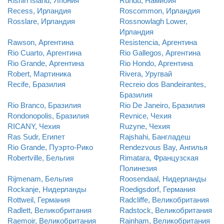
Rishiri Island, Япония
Rundu, Намибия
Recess, Ирландия
Roscommon, Ирландия
Rosslare, Ирландия
Rossnowlagh Lower,
Ирландия
Rawson, Аргентина
Resistencia, Аргентина
Rio Cuarto, Аргентина
Rio Gallegos, Аргентина
Rio Grande, Аргентина
Rio Hondo, Аргентина
Robert, Мартиника
Rivera, Уругвай
Recife, Бразилия
Recreio dos Bandeirantes,
Бразилия
Rio Branco, Бразилия
Rio De Janeiro, Бразилия
Rondonopolis, Бразилия
Revnice, Чехия
RICANY, Чехия
Ruzyne, Чехия
Ras Sudr, Египет
Rajshahi, Бангладеш
Rio Grande, Пуэрто-Рико
Rendezvous Bay, Ангилья
Robertville, Бельгия
Rimatara, Французская
Полинезия
Rijmenam, Бельгия
Roosendaal, Нидерланды
Rockanje, Нидерланды
Roedigsdorf, Германия
Rottweil, Германия
Radcliffe, Великобритания
Radlett, Великобритания
Radstock, Великобритания
Raemoir, Великобритания
Rainham, Великобритания