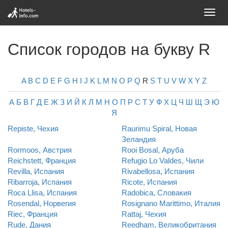
Toggl
navig
Список городов на букву R
A
B
C
D
E
F
G
H
I
J
K
L
M
N
O
P
Q
R
S
T
U
V
W
X
Y
Z
А
Б
В
Г
Д
Е
Ж
З
И
Й
К
Л
М
Н
О
П
Р
С
Т
У
Ф
Х
Ц
Ч
Ш
Щ
Э
Ю
Я
Repiste, Чехия
Raurimu Spiral, Новая
Зеландия
Rormoos, Австрия
Rooi Bosal, Аруба
Reichstett, Франция
Refugio Lo Valdes, Чили
Revilla, Испания
Rivabellosa, Испания
Ribarroja, Испания
Ricote, Испания
Roca Llisa, Испания
Radobica, Словакия
Rosendal, Норвегия
Rosignano Marittimo, Италия
Riec, Франция
Rattaj, Чехия
Rude, Дания
Reedham, Великобритания