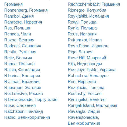
Германия
Rednitzhembach, Германия
Ronnenberg, Германия
Rionegro, Колумбия
Randbol, Дания
Reykjahlid, Исландия
Ramberg, Норвегия
Rowy, Польша
Rus, Польша
Rynia, Польша
Renaca, Чили
Reus, Испания
Ruzsa, Венгрия
Rukumkot, Непал
Radenci, Словения
Rosh Pinna, Израиль
Resita, Румыния
Riga, Латвия
Retie, Бельгия
Rose Hill, Маврикий
Rumia, Польша
Rijs, Нидерланды
Raisio, Финляндия
Russkiye Tishki, Украина
Ribarica, Болгария
Rahachow, Беларусь
Rialmas, Бразилия
Ron, Норвегия
Ruusmae, Эстония
Rozplucie, Польша
Rozhdestvo, Россия
Rostoshy, Россия
Ribeira Grande, Португалия
Reningelst, Бельгия
Ruse, Словения
Rangali Island, Мальдивы
Ratchaburi, Таиланд
Ravangla, Индия
Ratho, Великобритания
Ravenstonedale,
Великобритания