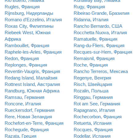
Rio Bueno, Ямайка
Runaway Bay, Ямайка
Rugles, Франция
Rugy, Франция
Rijnsburg, Нидерланды
Ribeirao Grande, Бразилия
Romano d'Ezzelino, Италия
Ridanna, Италия
Roxas City, Филиппины
Rancho Bernardo, США
Riebeek West, Южная
Rocchetta Nuova, Италия
Африка
Ramatuelle, Франция
Rambouillet, Франция
Rang-du-Fliers, Франция
Raphele-les-Arles, Франция
Recques-sur-Hem, Франция
Redon, Франция
Remaisnil, Франция
Replonges, Франция
Roche, Франция
Reventin-Vaugris, Франция
Rancho Terreros, Мексика
Redang Island, Малайзия
Regenye, Венгрия
Rottnest Island, Австралия
Risch, Швейцария
Randburg, Южная Африка
Rozalin, Польша
Ramsau, Германия
Ringgau, Германия
Roncone, Италия
Rot am See, Германия
Rueckersdorf, Германия
Rapagnano, Италия
Rere, Новая Зеландия
Rochecorbon, Франция
Rochefort-en-Terre, Франция
Retuerta, Испания
Rochegude, Франция
Rocques, Франция
Razata, Греция
Rodellar, Испания