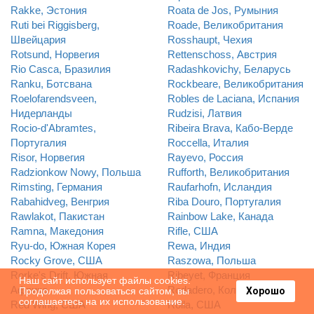
Rakke, Эстония
Roata de Jos, Румыния
Ruti bei Riggisberg,
Roade, Великобритания
Швейцария
Rosshaupt, Чехия
Rotsund, Норвегия
Rettenschoss, Австрия
Rio Casca, Бразилия
Radashkovichy, Беларусь
Ranku, Ботсвана
Rockbeare, Великобритания
Roelofarendsveen,
Robles de Laciana, Испания
Нидерланды
Rudzisi, Латвия
Rocio-d'Abramtes,
Ribeira Brava, Кабо-Верде
Португалия
Roccella, Италия
Risor, Норвегия
Rayevo, Россия
Radzionkow Nowy, Польша
Rufforth, Великобритания
Rimsting, Германия
Raufarhofn, Исландия
Rabahidveg, Венгрия
Riba Douro, Португалия
Rawlakot, Пакистан
Rainbow Lake, Канада
Ramna, Македония
Rifle, США
Ryu-do, Южная Корея
Rewa, Индия
Rocky Grove, США
Raszowa, Польша
Rorke's Drift, Южная
Ribeyet, Франция
Наш сайт использует файлы cookies.
Африка
Rodadero, Колумбия
Продолжая пользоваться сайтом, вы
Хорошо
соглашаетесь на их использование.
Red Wing, США
Rolla, США