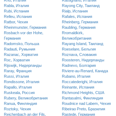
Rho, Италия
Rastignano, Италия
Rabla, Италия
Rayong City, Таиланд
Rubi, Испания
Rialp, Испания
Relleu, Испания
Rafales, Испания
Ratbor, Чехия
Rheinberg, Германия
Rheinmunster, Германия
Raubling, Германия
Rosbach vor der Hohe,
Rromaldkirk,
Германия
Великобритания
Radomsko, Польша
Rayang Island, Таиланд
Radauti, Румыния
Roeselare, Бельгия
Razanac, Хорватия
Roznava, Словакия
Roc, Хорватия
Roosteren, Нидерланды
Rijswijk, Нидерланды
Radnevo, Болгария
Raray, Франция
Riviere-au-Renard, Канада
Russi, Италия
Rubano, Италия
Rondissone, Италия
Roccatederighi, Италия
Rapallo, Италия
Reinante, Испания
Ruskeala, Россия
Richmond Heights, США
Rubery, Великобритания
Rantasalmi, Финляндия
Ranua, Финляндия
Roudnice nad Labem, Чехия
Roztoky, Чехия
Ribeirao Preto, Бразилия
Reichenbach an der Fils,
Rastede, Германия