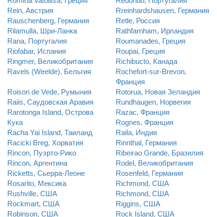
Romina Vatolitsa, Греция
Redondo, Португалия
Rein, Австрия
Rreinhardshausen, Германия
Rauschenberg, Германия
Retle, Россия
Rilamulla, Шри-Ланка
Rathfarnham, Ирландия
Rana, Португалия
Roumanades, Греция
Riofabar, Испания
Roupai, Греция
Ringmer, Великобритания
Richibucto, Канада
Ravels (Weelde), Бельгия
Rochefort-sur-Brevon,
Франция
Roisori de Vede, Румыния
Rotorua, Новая Зеландия
Raiis, Саудовская Аравия
Rundhaugen, Норвегия
Rarotonga Island, Острова
Razac, Франция
Кука
Rognes, Франция
Racha Yai Island, Таиланд
Raila, Индия
Racicki Breg, Хорватия
Rinnthal, Германия
Rincon, Пуэрто-Рико
Ribeirao Grande, Бразилия
Rincon, Аргентина
Rodel, Великобритания
Ricketts, Сьерра-Леоне
Rosenfeld, Германия
Rosarito, Мексика
Richmond, США
Rushville, США
Richmond, США
Rockmart, США
Riggins, США
Robinson, США
Rock Island, США