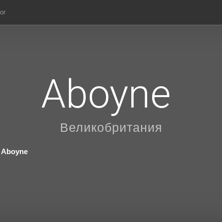
ог
Aboyne
Великобритания
Aboyne