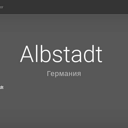
ог
Albstadt
Германия
dt