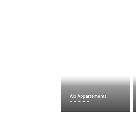
otel Restaurant Post
talia
Alb Appartements