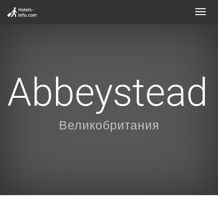
Toggl
navig
Abbeystead
Великобритания