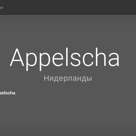
ог
Appelscha
Нидерланды
pelscha