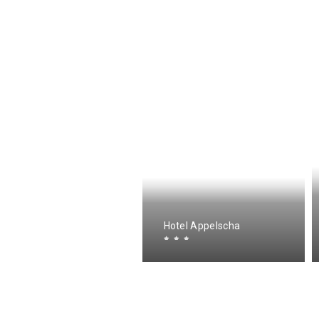
elatuinen
Hotel Appelscha