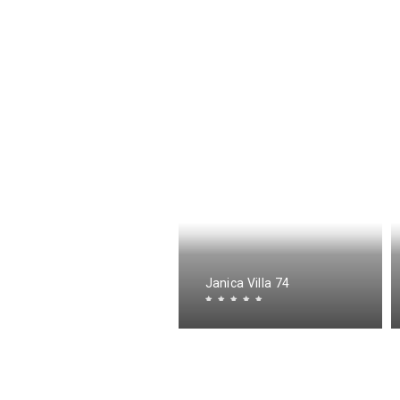
radera Verde
Janica Villa 74