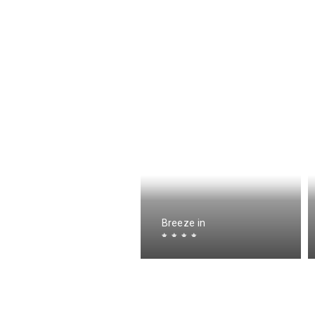
ape Agulhas Guest
ouse
Breeze in