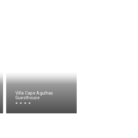
Villa Cape Agulhas
Beachcombers Bed &
Guesthouse
Breakfast