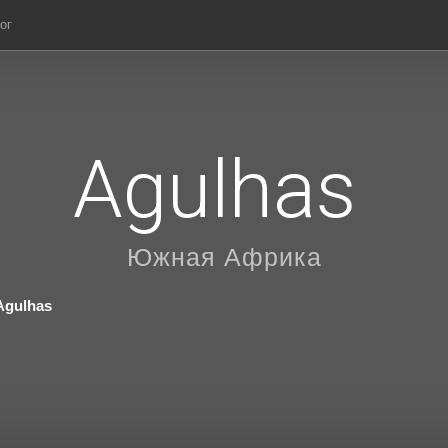
ог
Agulhas
Южная Африка
Agulhas