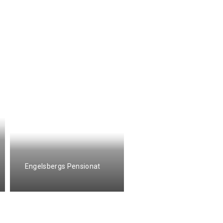
Vandrarhemmet
Tallbacka/Ängelsberg
Engelsbergs Pensionat
Hostel