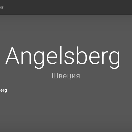
ог
Angelsberg
Швеция
erg