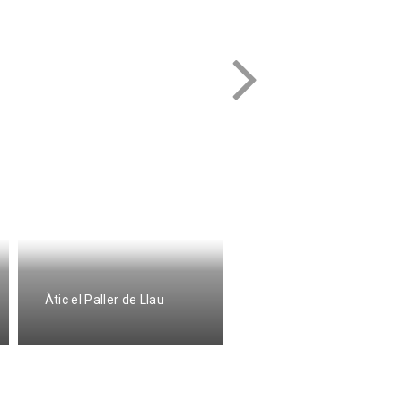
Àtic el Paller de Llau
Casa Coix