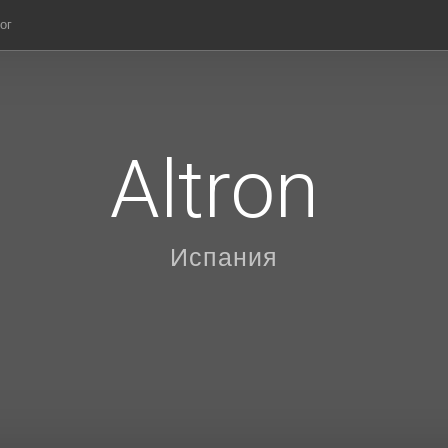
ог
Altron
Испания