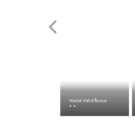
partament Rural La
olomina
Hostal Vall d'Àssua