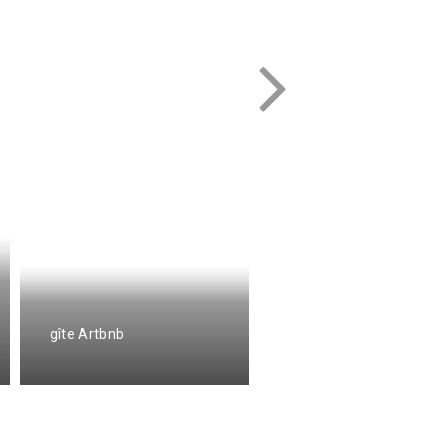
maison meublée 6
gîte Artbnb
personnes