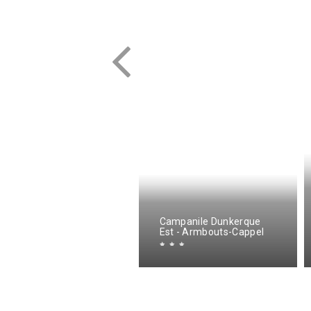
eux studios centre
Campanile Dunkerque
illage Loft ou cosy
Est - Armbouts-Cappel