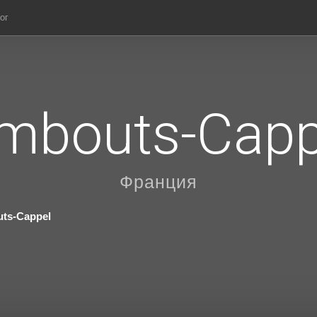
ог
mbouts-Capp
Франция
ts-Cappel