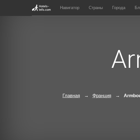
Навигатор
Страны
Города
Бл
Ar
Главная
Франция
Armbou