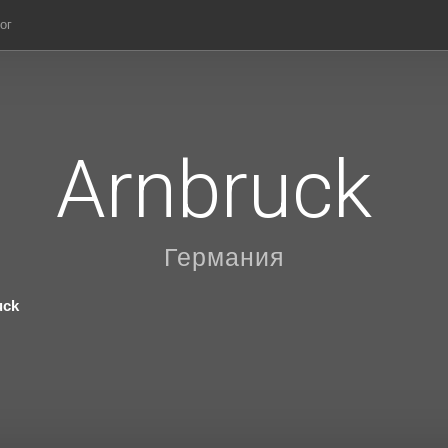
ог
Arnbruck
Германия
uck