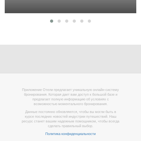
Приложение Отели предлагает уникальную онлайн-систему
бронирования. Которая дает вам доступ к большой базе и
предлагает полную информацию об условиях с
возможностью моментального бронирования.
Данные постоянно обновляются, чтобы вы могли быть в
курсе последних новостей индустрии путешествий. Наш
ресурс станет вашим надежным помощником, чтобы всегда
сделать правильный выбор.
Политика конфиденциальности