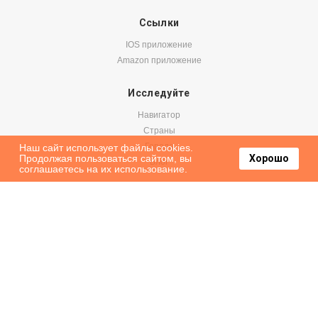
Ссылки
IOS приложение
Amazon приложение
Исследуйте
Навигатор
Страны
Города
Наш сайт использует файлы cookies.
Продолжая пользоваться сайтом, вы
Хорошо
Блог
соглашаетесь на их использование.
Бронируйте
Авиабилеты
Аренда авто
Паромы