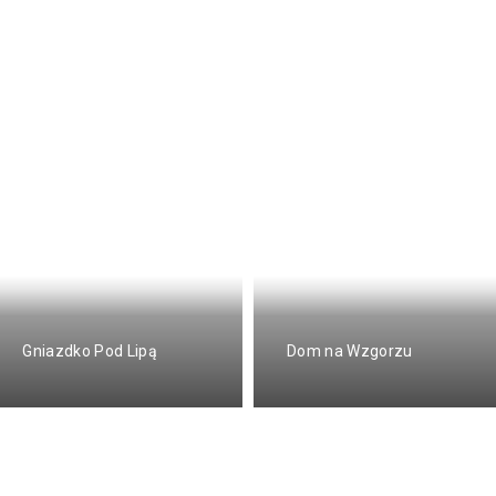
Gniazdko Pod Lipą
Dom na Wzgorzu