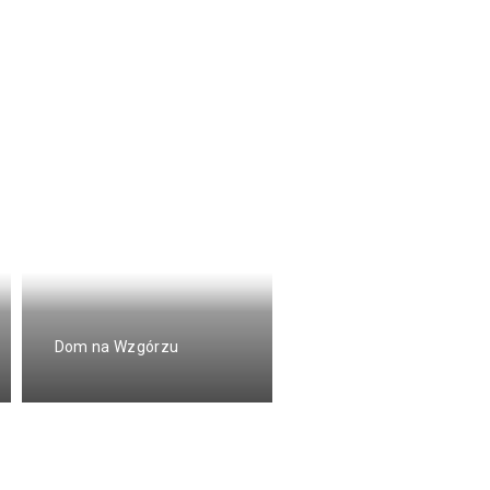
Dom na Wzgórzu
Andrychów Apartment