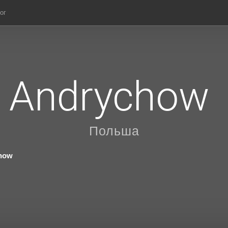
ог
Andrychow
Польша
how