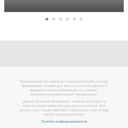
Приложение Отели предлагает уникальную онлайн-систему
бронирования. Которая дает вам доступ к большой базе и
предлагает полную информацию об условиях с
возможностью моментального бронирования.
Данные постоянно обновляются, чтобы вы могли быть в
курсе последних новостей индустрии путешествий. Наш
ресурс станет вашим надежным помощником, чтобы всегда
сделать правильный выбор.
Политика конфиденциальности