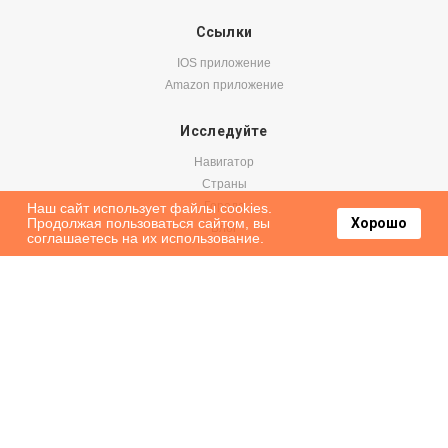
Ссылки
IOS приложение
Amazon приложение
Исследуйте
Навигатор
Страны
Города
Наш сайт использует файлы cookies.
Продолжая пользоваться сайтом, вы
Хорошо
Блог
соглашаетесь на их использование.
Бронируйте
Авиабилеты
Аренда авто
Паромы