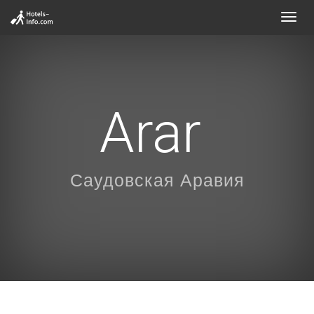
Toggl
navig
Arar
Саудовская Аравия