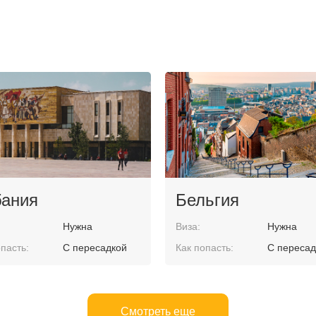
ания
Бельгия
Нужна
Виза:
Нужна
пасть:
С пересадкой
Как попасть:
С пересад
Смотреть еще