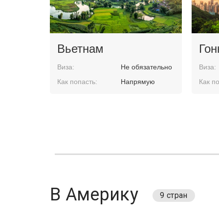
Вьетнам
Гон
Виза:
Не обязательно
Виза:
Как попасть:
Напрямую
Как по
В Америку
9 стран