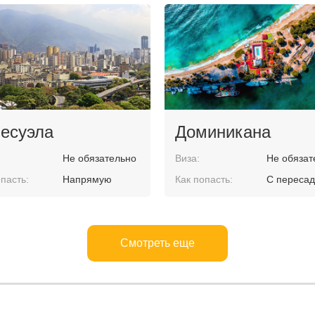
есуэла
Доминикана
Не обязательно
Виза:
Не обязат
пасть:
Напрямую
Как попасть:
С пересад
Смотреть еще