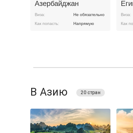
Азербайджан
Еги
Виза:
Не обязательно
Виза:
Как попасть:
Напрямую
Как по
В Азию
20 стран