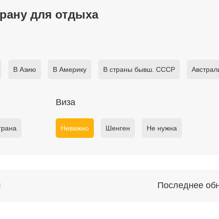
рану для отдыха
В Азию
В Америку
В страны бывш. СССР
Австрал
Виза
грана
Неважно
Шенген
Не нужна
Последнее об