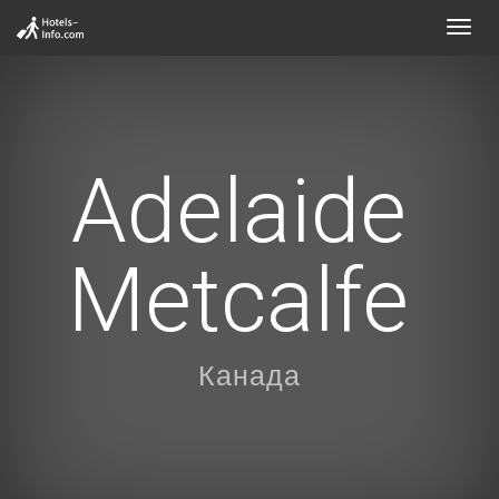
Toggl
navig
Adelaide
Metcalfe
Канада