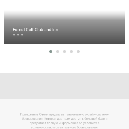
Forest Golf Club and Inn
Приложение Отели предлагает уникальную онлайн-систему
бронирования. Которая дает вам доступ к большой базе и
предлагает полную информацию об условиях с
возможностью моментального бронирования.