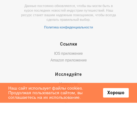
Данные постоянно обновляются, чтобы вы могли быть в
курсе последних новостей индустрии путешествий. Наш
ресурс станет вашим надежным помощником, чтобы всегда
сделать правильный выбор.
Политика конфиденциальности
Ссылки
IOS приложение
Amazon приложение
Исследуйте
Навигатор
Наш сайт использует файлы cookies.
Страны
Продолжая пользоваться сайтом, вы
Хорошо
соглашаетесь на их использование.
Города
Блог
Бронируйте
Авиабилеты
Аренда авто