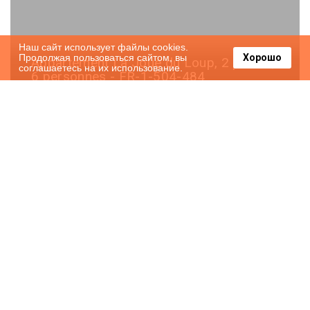
Наш сайт использует файлы cookies.
Продолжая пользоваться сайтом, вы
Хорошо
Appartement La Joue du Loup, 2 pièces,
соглашаетесь на их использование.
6 personnes - FR-1-504-484