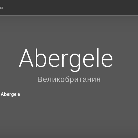
ог
Abergele
Великобритания
Abergele