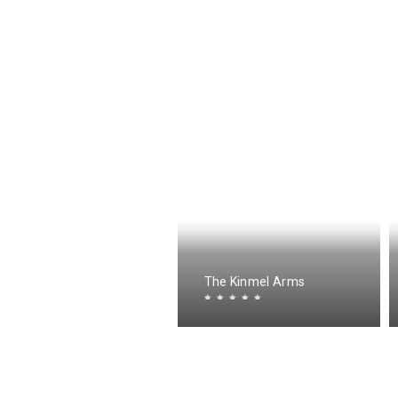
ir Tree Lodge
The Kinmel Arms