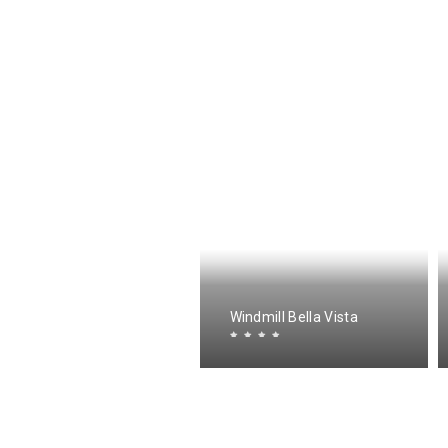
erina Astra
Windmill Bella Vista