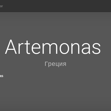
ог
Artemonas
Греция
as