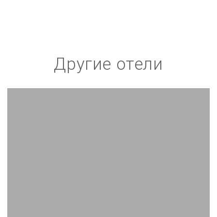
Другие отели