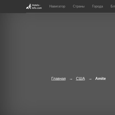
Навигатор
Страны
Города
Бл
Главная
США
Amite