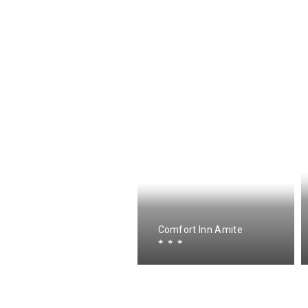
ienvenue Mon Ami
Comfort Inn Amite