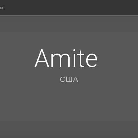
ог
Amite
США