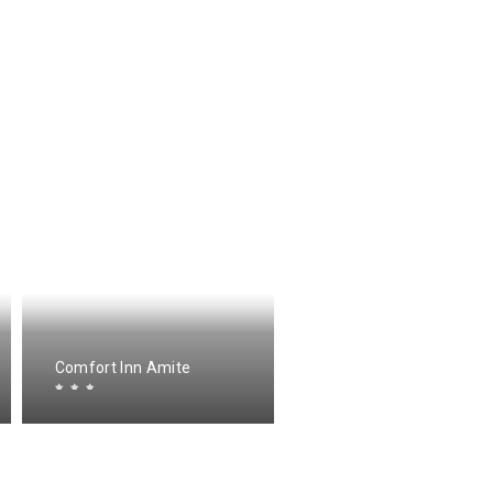
Holiday Inn Express
Comfort Inn Amite
Amite, an IHG Hotel