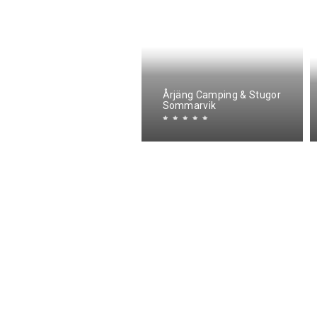
Årjäng Camping & Stugor
nnies Hus
Sommarvik