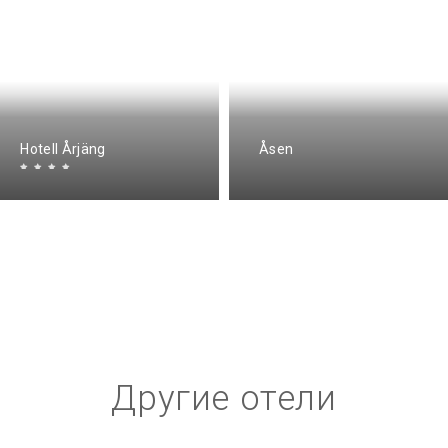
Hotell Årjäng
Åsen
Другие отели