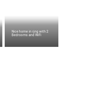
Beautiful apartment in
Nice home in rjng with 2
rjng with 2 Bedrooms
Bedrooms and WiFi
and WiFi