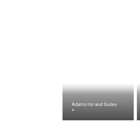
dventure Bay
Adams Inn and Suites