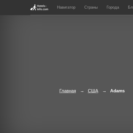
Навигатор
Страны
Города
Бл
Главная
США
Adams