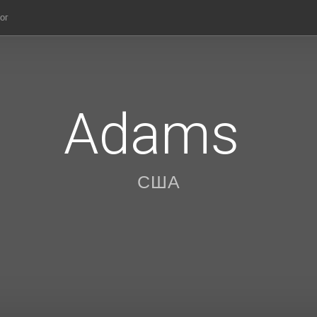
ог
Adams
США