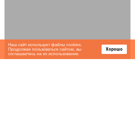
Наш сайт использует файлы cookies.
Продолжая пользоваться сайтом, вы
Хорошо
соглашаетесь на их использование.
Appartement entoure de verdure, grande
piscine