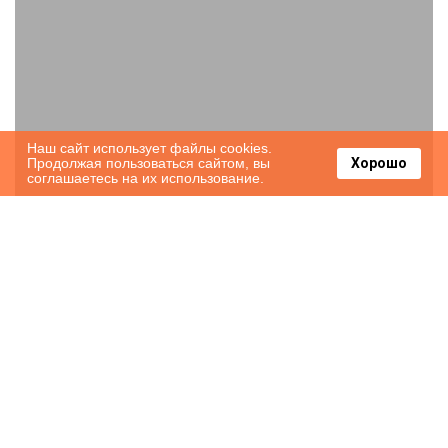
Наш сайт использует файлы cookies.
Продолжая пользоваться сайтом, вы
Хорошо
соглашаетесь на их использование.
海が見えるゲストハウス 浜んちゅ