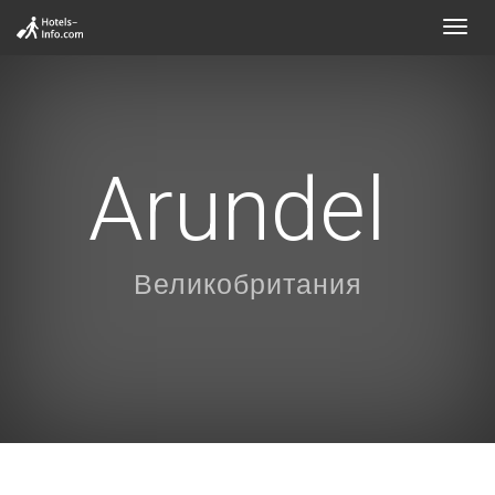
Toggl
navig
Arundel
Великобритания