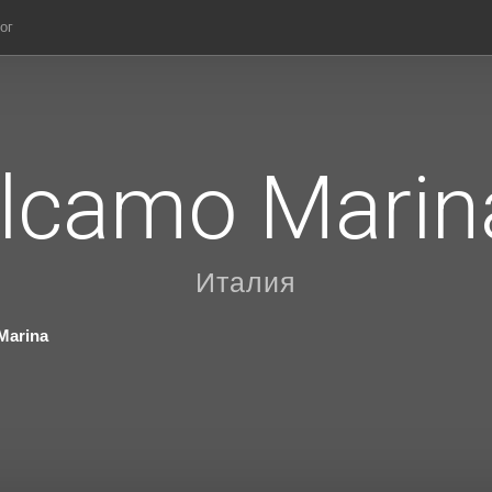
ог
lcamo Marin
Италия
Marina