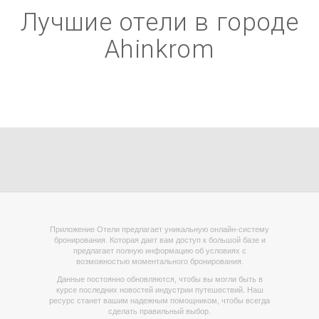
Лучшие отели в городе
Ahinkrom
Приложение Отели предлагает уникальную онлайн-систему
бронирования. Которая дает вам доступ к большой базе и
предлагает полную информацию об условиях с
возможностью моментального бронирования.
Данные постоянно обновляются, чтобы вы могли быть в
курсе последних новостей индустрии путешествий. Наш
ресурс станет вашим надежным помощником, чтобы всегда
сделать правильный выбор.