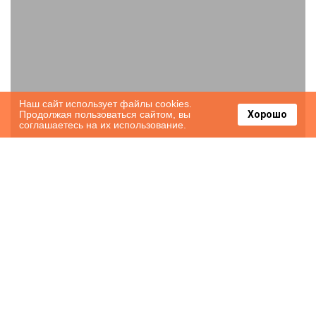
Наш сайт использует файлы cookies.
Продолжая пользоваться сайтом, вы
Хорошо
соглашаетесь на их использование.
Domein Groot Besselink