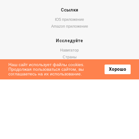
Ссылки
IOS приложение
Amazon приложение
Исследуйте
Навигатор
Страны
Города
Наш сайт использует файлы cookies.
Продолжая пользоваться сайтом, вы
Хорошо
Блог
соглашаетесь на их использование.
Бронируйте
Авиабилеты
Аренда авто
Паромы