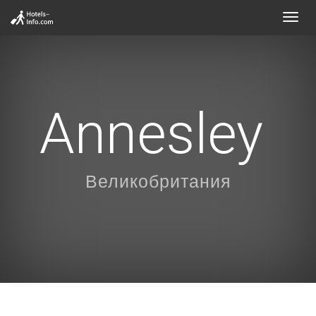
Toggl
navig
Annesley
Великобритания