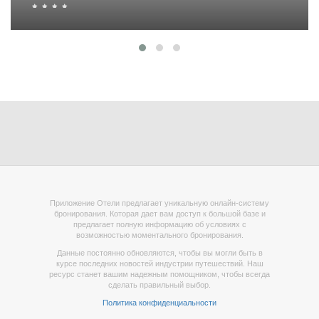
Приложение Отели предлагает уникальную онлайн-систему
бронирования. Которая дает вам доступ к большой базе и
предлагает полную информацию об условиях с
возможностью моментального бронирования.
Данные постоянно обновляются, чтобы вы могли быть в
курсе последних новостей индустрии путешествий. Наш
ресурс станет вашим надежным помощником, чтобы всегда
сделать правильный выбор.
Политика конфиденциальности