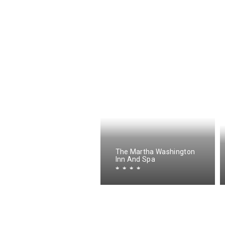
omfort Suites Abingdon
The Martha Washington
-81
Inn And Spa