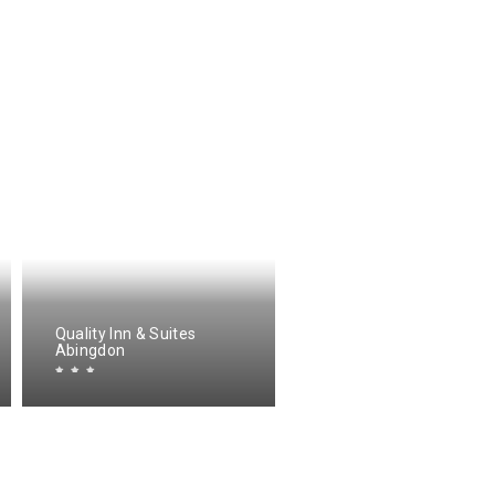
Quality Inn & Suites
Super 8 by Wyndham
Abingdon
Abingdon VA