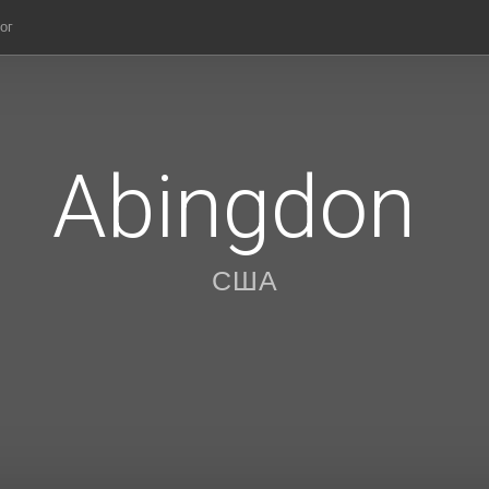
ог
Abingdon
США