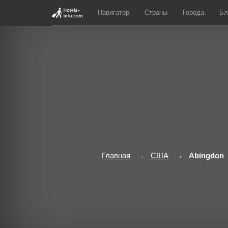
Навигатор
Страны
Города
Бл
Главная
США
Abingdon