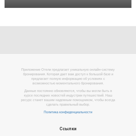
Приложение Отели предлагает уникальную онлайн-систему
бронирования. Которая дает вам доступ к большой базе и
предлагает полную информацию об условиях с
возможностью моментального бронирования.
Данные постоянно обновляются, чтобы вы могли быть в
курсе последних новостей индустрии путешествий. Наш
ресурс станет вашим надежным помощником, чтобы всегда
сделать правильный выбор.
Политика конфиденциальности
Ссылки