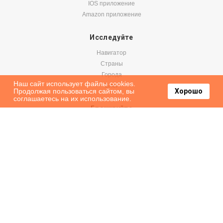
IOS приложение
Amazon приложение
Исследуйте
Навигатор
Страны
Города
Наш сайт использует файлы cookies.
Блог
Продолжая пользоваться сайтом, вы
Хорошо
соглашаетесь на их использование.
Бронируйте
Авиабилеты
Аренда авто
Паромы
Оформить подписку на наши новости