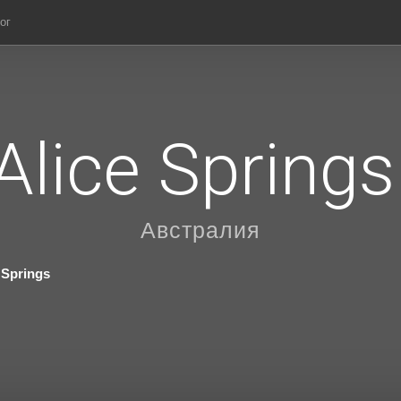
ог
Alice Springs
Австралия
 Springs