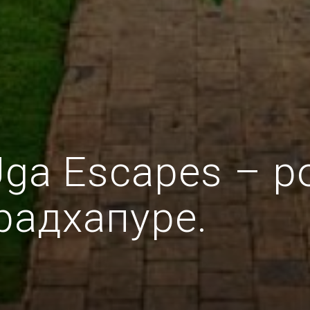
 Uga Escapes –
радхапуре.