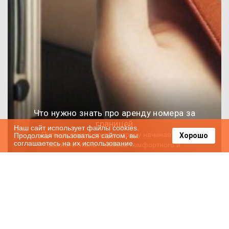
Что нужно знать про аренду номера за
границей
Наш сайт использует файлы cookies.
Путешествие в другую страну начинается с
Продолжая пользоваться сайтом, вы
Хорошо
соглашаетесь на их использование.
важного этапа – поиска комфортного и
безопасного места для проживания. Этот
2025-02-21
2178
шаг требует внимательности и
осведомленности, ведь выбор не всегда
очевиден, а ошибки могут повлиять на весь
отдых. Сегодня существует множество
вариантов, и важно понимать, какие
факторы оказывают наибольшее влияние на
комфорт и безопасность в процессе