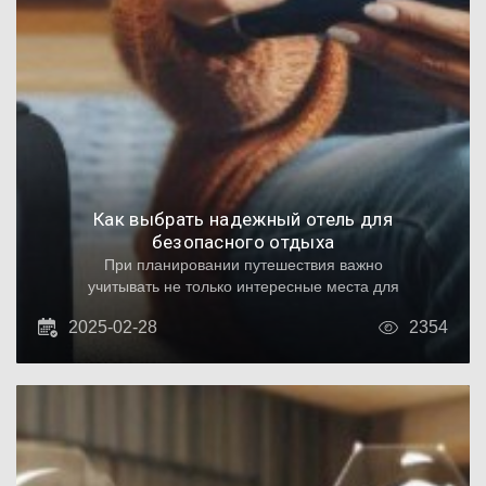
Как выбрать надежный отель для
безопасного отдыха
При планировании путешествия важно
учитывать не только интересные места для
посещения, но и условия, в которых
2025-02-28
2354
предстоит остановиться. Ваше жилье должно
отвечать не только стандартам удобства, но
и обеспечивать должный уровень
безопасности. Правильный выбор места
проживания является ключевым аспектом,
который влияет на общий опыт в поездке.