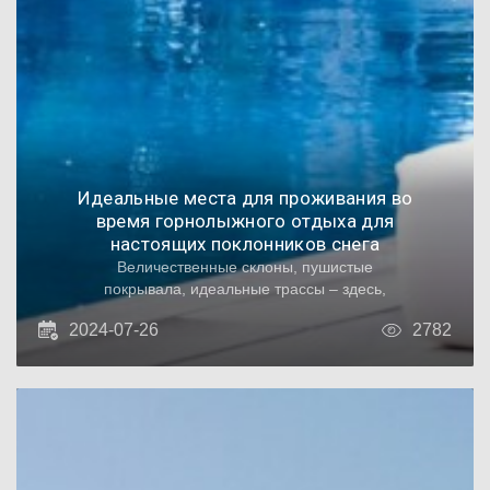
Идеальные места для проживания во
время горнолыжного отдыха для
настоящих поклонников снега
Величественные склоны, пушистые
покрывала, идеальные трассы – здесь,
среди заснеженных вершин, у вас есть
2024-07-26
2782
возможность обрести нечто большее, чем
просто убежище от повседневной суеты.