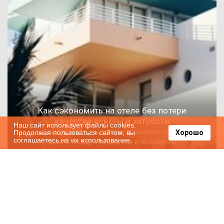
Как сэкономить на отеле без потери
качества советы и хитрости
Наш сайт использует файлы cookies.
Планируя отпуск, многие стремятся найти
Продолжая пользоваться сайтом, вы
Хорошо
соглашаетесь на их использование.
баланс между комфортом и экономией.
Вопрос выбора жилья для отдыха является
2024-07-19
2915
одним из ключевых, так как от него зависит
общий уровень удовлетворенности
поездкой. Существует множество способов
сократить расходы на проживание, не
жертвуя удобством и качеством услуг.