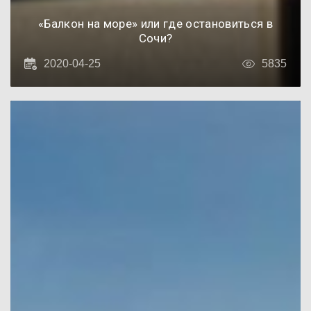
«Балкон на море» или где остановиться в
Сочи?
2020-04-25
5835