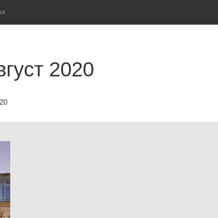
ог
густ 2020
20