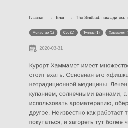
Главная
Блог
The Sindbad: насладитесь 
Монастир
(1)
Сус
(1)
Туннис
(1)
Хаммамет
(
2020-03-31
Курорт Хаммамет имеет множеств
стоит ехать. Основная его «фишка
нетрадиционной медицины. Лечен
купанием, солнечными ваннами, а
использовать ароматерапию, обёр
другое. Неизвестно как работает 
покупаться, и загореть тут более 