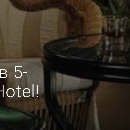
в 5-
otel!