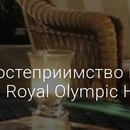
остеприимство 
Royal Olympic H