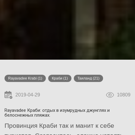
Rayavadee Krabi
(1)
Краби
(1)
Таиланд
(21)
2019-04-29
10809
Rayavadee Краби: отдых в изумрудных джунглях и
белоснежных пляжах.
Провинция Краби так и манит к себе