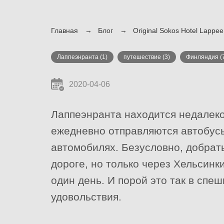
Главная
Блог
Original Sokos Hotel Lappe
Лаппеэнранта
(1)
путешествие
(3)
Финляндия
(
2020-04-06
Лаппеэнранта находится недалеко
ежедневно отправляются автобусы
автомобилях. Безусловно, добрат
дороге, но только через Хельсинк
один день. И порой это так в спеш
удовольствия.