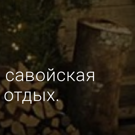
: савойская
 отдых.