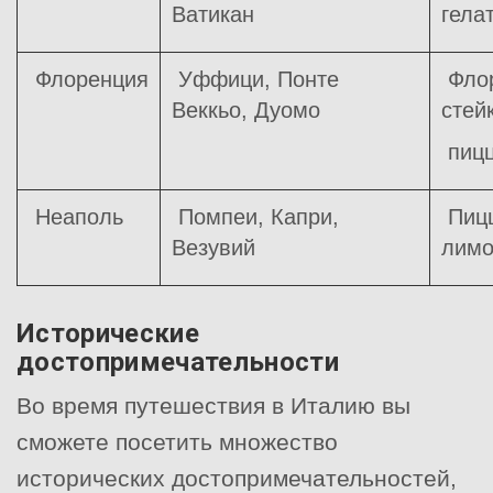
Ватикан
гела
Флоренция
Уффици, Понте
Флор
Веккьо, Дуомо
стей
пицц
Неаполь
Помпеи, Капри,
Пицц
Везувий
лимо
Исторические
достопримечательности
Во время путешествия в Италию вы
сможете посетить множество
исторических достопримечательностей,