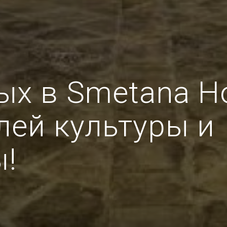
ых в Smetana Ho
лей культуры и
ы!