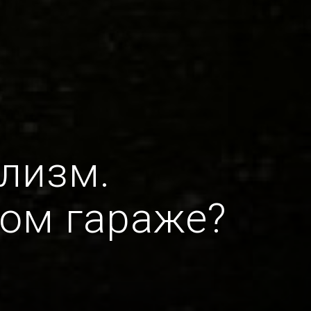
лизм.
ком гараже?