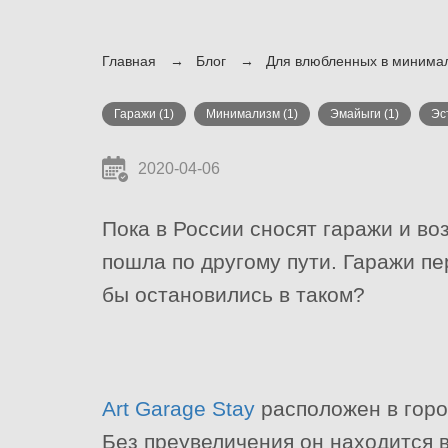
Главная
Блог
Для влюбленных в минимал
Гаражи
(1)
Минимализм
(1)
Эмайыги
(1)
Эс
2020-04-06
Пока в России сносят гаражи и в
пошла по другому пути. Гаражи п
бы остановились в таком?
Art Garage Stay
расположен в город
Без преувеличения он находится в