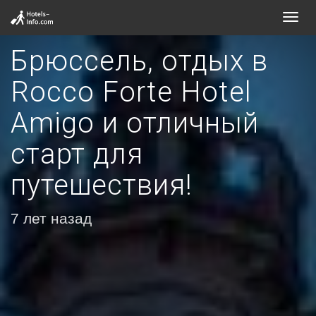
Toggl
navig
Брюссель, отдых в
Rocco Forte Hotel
Amigo и отличный
старт для
путешествия!
7 лет назад