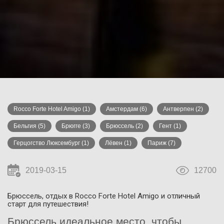
Rocco Forte Hotel Amigo
(1)
Амстердам
(6)
Антверпен
(2)
Бельгия
(5)
Брюгге
(3)
Брюссель
(2)
Гент
(1)
Герцогство Люксембург
(1)
Лёвен
(1)
Париж
(7)
2019-03-15
12700
Брюссель, отдых в Rocco Forte Hotel Amigo и отличный
старт для путешествия!
Брюссель идеальное место, чтобы