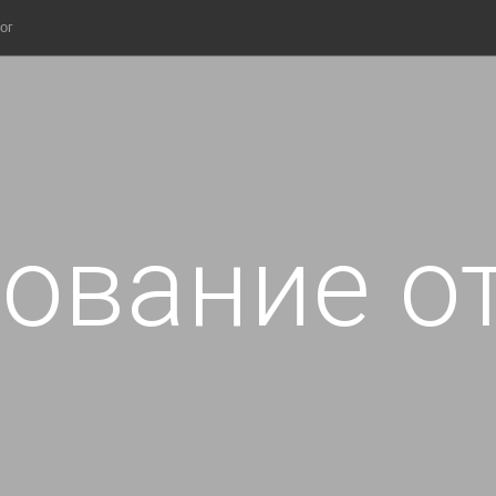
ог
ование о