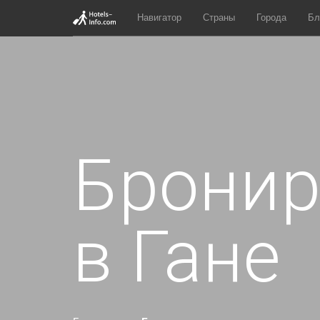
Навигатор
Страны
Города
Бл
Бронир
в Гане