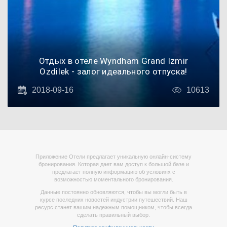
Отдых в отеле Wyndham Grand Izmir
Ozdilek - залог идеального отпуска!
2018-09-16
10613
Приложение Отели предлагает уникальную онлайн-систему
бронирования. Которая дает вам доступ к большой базе и
предлагает полную информацию об условиях с
возможностью моментального бронирования.
Данные постоянно обновляются, чтобы вы могли быть в
курсе последних новостей индустрии путешествий. Наш
ресурс станет вашим надежным помощником, чтобы всегда
сделать правильный выбор.